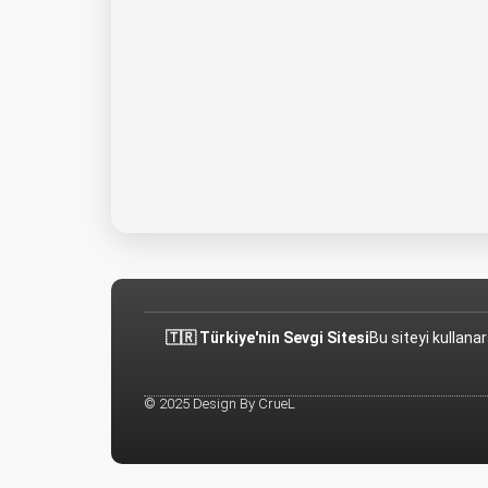
🇹🇷 Türkiye'nin Sevgi Sitesi
Bu siteyi kullana
© 2025 Design By CrueL