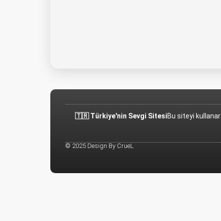
🇹🇷 Türkiye'nin Sevgi Sitesi
Bu siteyi kullana
© 2025 Design By CrueL