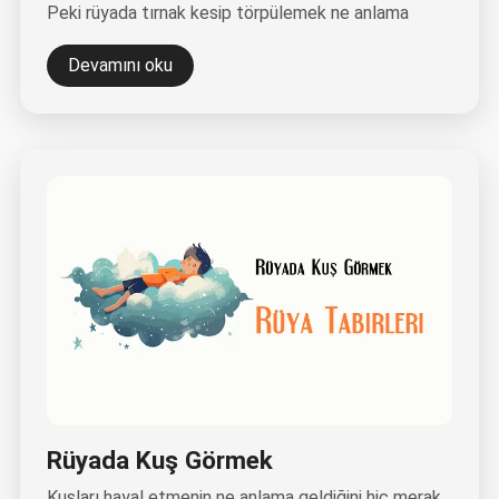
Peki rüyada tırnak kesip törpülemek ne anlama
Devamını oku
Rüyada Kuş Görmek
Kuşları hayal etmenin ne anlama geldiğini hiç merak