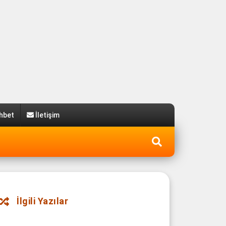
hbet
İletişim
İlgili Yazılar