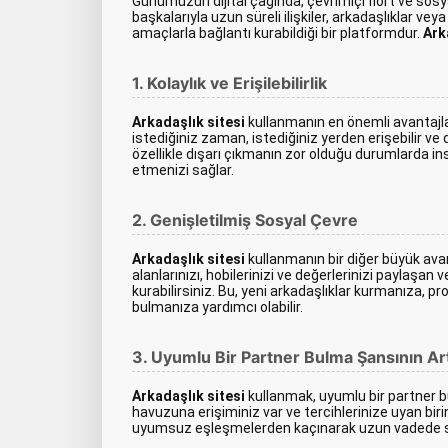
Günümüzün dijital çağında, çevrimiçi flört ve sos
başkalarıyla uzun süreli ilişkiler, arkadaşlıklar v
amaçlarla bağlantı kurabildiği bir platformdur.
Ark
1. Kolaylık ve Erişilebilirlik
Arkadaşlık sitesi
kullanmanın en önemli avantajl
istediğiniz zaman, istediğiniz yerden erişebilir ve 
özellikle dışarı çıkmanın zor olduğu durumlarda 
etmenizi sağlar.
2. Genişletilmiş Sosyal Çevre
Arkadaşlık sitesi
kullanmanın bir diğer büyük avant
alanlarınızı, hobilerinizi ve değerlerinizi paylaşan
kurabilirsiniz. Bu, yeni arkadaşlıklar kurmanıza,
bulmanıza yardımcı olabilir.
3. Uyumlu Bir Partner Bulma Şansının A
Arkadaşlık sitesi
kullanmak, uyumlu bir partner bu
havuzuna erişiminiz var ve tercihlerinize uyan birini
uyumsuz eşleşmelerden kaçınarak uzun vadede size 