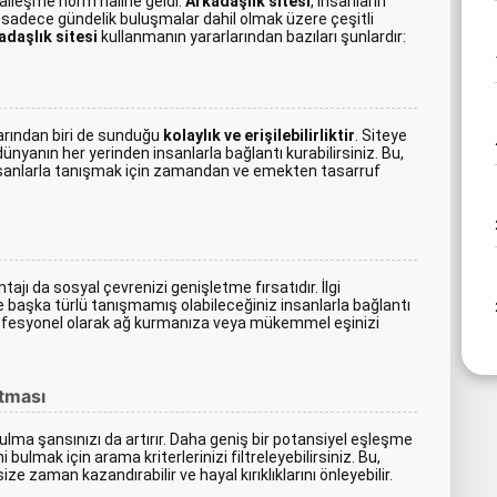
yalleşme norm haline geldi.
Arkadaşlık sitesi
, insanların
eya sadece gündelik buluşmalar dahil olmak üzere çeşitli
adaşlık sitesi
kullanmanın yararlarından bazıları şunlardır:
arından biri de sunduğu
kolaylık ve erişilebilirliktir
. Siteye
dünyanın her yerinden insanlarla bağlantı kurabilirsiniz. Bu,
insanlarla tanışmak için zamandan ve emekten tasarruf
ajı da sosyal çevrenizi genişletme fırsatıdır. İlgi
 ve başka türlü tanışmamış olabileceğiniz insanlarla bağlantı
 profesyonel olarak ağ kurmanıza veya mükemmel eşinizi
rtması
lma şansınızı da artırır. Daha geniş bir potansiyel eşleşme
 bulmak için arama kriterlerinizi filtreleyebilirsiniz. Bu,
zaman kazandırabilir ve hayal kırıklıklarını önleyebilir.