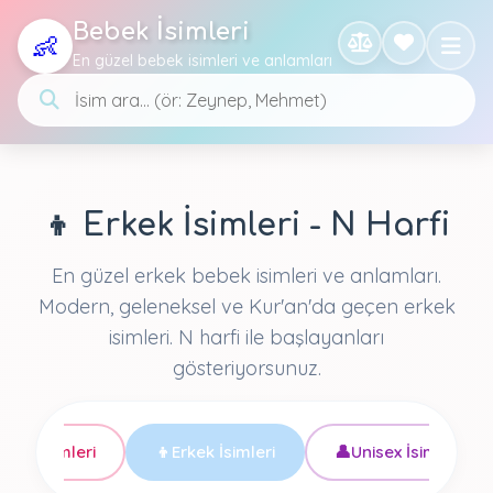
Bebek İsimleri
👶
En güzel bebek isimleri ve anlamları
👦 Erkek İsimleri - N Harfi
En güzel erkek bebek isimleri ve anlamları.
Modern, geleneksel ve Kur'an'da geçen erkek
isimleri. N harfi ile başlayanları
gösteriyorsunuz.
ebek İsimleri
👦
Erkek İsimleri
👤
Unisex İsimler