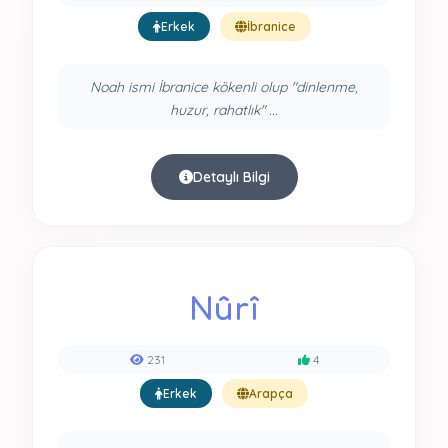
Erkek
İbranice
Noah ismi İbranice kökenli olup "dinlenme,
huzur, rahatlık" ...
Detaylı Bilgi
Nûrî
231
4
Erkek
Arapça