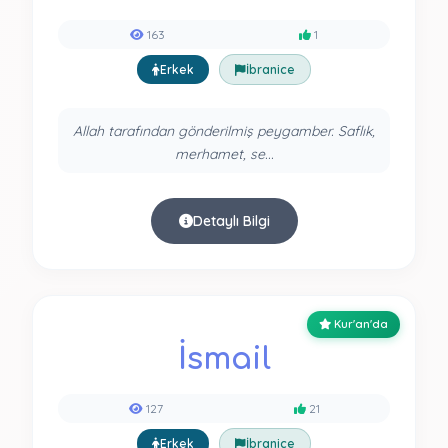
163
1
Erkek
İbranice
Allah tarafından gönderilmiş peygamber. Saflık,
merhamet, se...
Detaylı Bilgi
Kur'an'da
İsmail
127
21
Erkek
İbranice