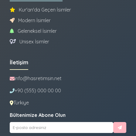
Kur'an'da Geçen İsimler
Modern İsimler
Geleneksel İsimler
Unisex İsimler
İletişim
info@hasretimsin.net
+90 (555) 000 00 00
Türkiye
Bültenimize Abone Olun
E-
posta