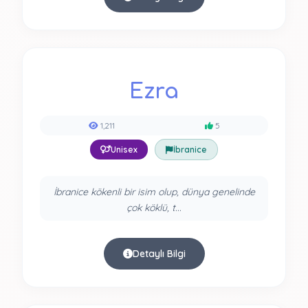
Ezra
1,211
5
Unisex
İbranice
İbranice kökenli bir isim olup, dünya genelinde
çok köklü, t...
Detaylı Bilgi