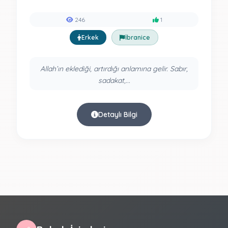
246
1
Erkek
İbranice
Allah’ın eklediği, artırdığı anlamına gelir. Sabır,
sadakat,...
Detaylı Bilgi