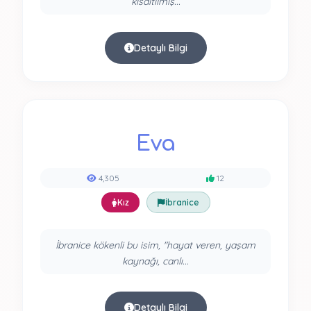
kısaltılmış...
Detaylı Bilgi
Eva
4,305
12
Kız
İbranice
İbranice kökenli bu isim, "hayat veren, yaşam
kaynağı, canlı...
Detaylı Bilgi