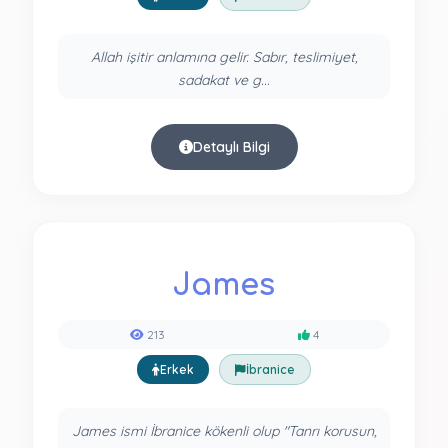
Allah işitir anlamına gelir. Sabır, teslimiyet,
sadakat ve g...
Detaylı Bilgi
James
213
4
Erkek
İbranice
James ismi İbranice kökenli olup "Tanrı korusun,