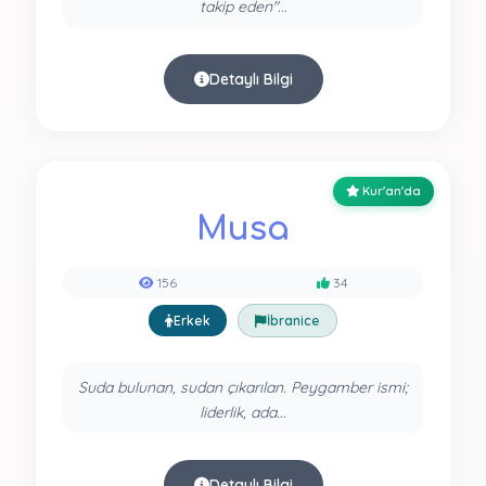
takip eden"...
Detaylı Bilgi
Kur'an'da
Musa
156
34
Erkek
İbranice
Suda bulunan, sudan çıkarılan. Peygamber ismi;
liderlik, ada...
Detaylı Bilgi