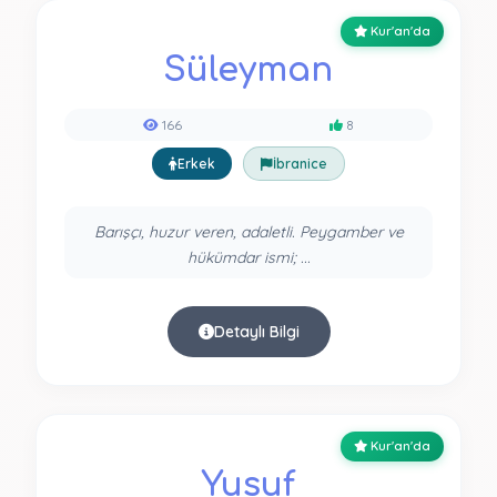
Kur'an'da
Süleyman
166
8
Erkek
İbranice
Barışçı, huzur veren, adaletli. Peygamber ve
hükümdar ismi; ...
Detaylı Bilgi
Kur'an'da
Yusuf