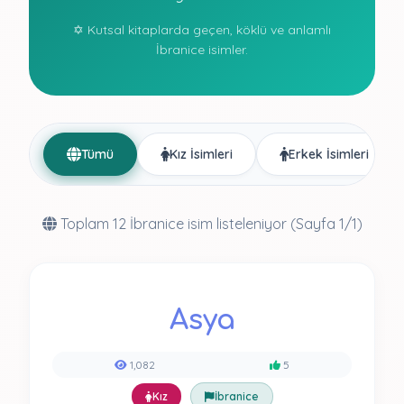
✡️ Kutsal kitaplarda geçen, köklü ve anlamlı
İbranice isimler.
Tümü
Kız İsimleri
Erkek İsimleri
Toplam 12 İbranice isim listeleniyor (Sayfa 1/1)
Asya
1,082
5
Kız
İbranice