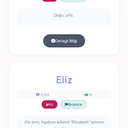
Doğu, şifa...
Detaylı Bilgi
Eliz
3,702
10
Kız
İbranice
Eliz ismi, İngilizce kökenli "Elizabeth" isminin