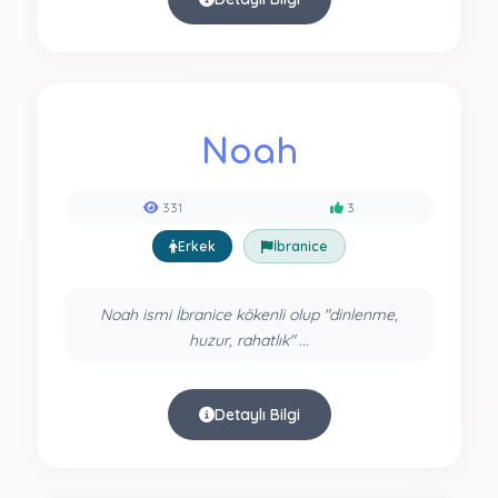
Noah
331
3
Erkek
İbranice
Noah ismi İbranice kökenli olup "dinlenme,
huzur, rahatlık" ...
Detaylı Bilgi