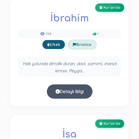
Kur'an'da
İbrahim
198
1
Erkek
İbranice
Hak yolunda dimdik duran, dost, samimi, inançlı
kimse. Peyga...
Detaylı Bilgi
Kur'an'da
İsa