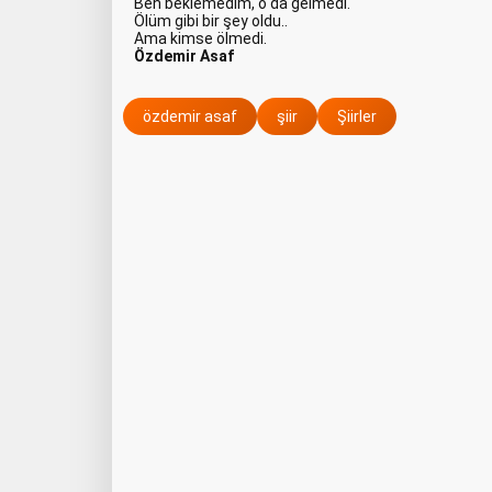
Ben beklemedim, o da gelmedi.
Ölüm gibi bir şey oldu..
Ama kimse ölmedi.
Özdemir Asaf
özdemir asaf
şiir
Şiirler