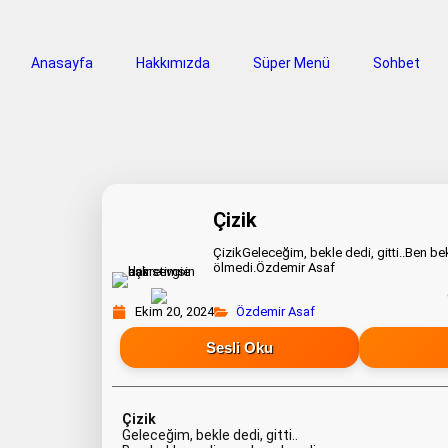
Anasayfa
Hakkımızda
Süper Menü
Sohbet
Çizik
ÇizikGeleceğim, bekle dedi, gitti..Ben b
ölmedi.Özdemir Asaf
Ekim 20, 2024
Özdemir Asaf
Sesli Oku
Çizik
Geleceğim, bekle dedi, gitti..