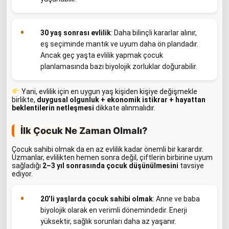
30 yaş sonrası evlilik
: Daha bilinçli kararlar alınır,
eş seçiminde mantık ve uyum daha ön plandadır.
Ancak geç yaşta evlilik yapmak çocuk
planlamasında bazı biyolojik zorluklar doğurabilir.
Yani, evlilik için en uygun yaş kişiden kişiye değişmekle
birlikte,
duygusal olgunluk + ekonomik istikrar + hayattan
beklentilerin netleşmesi
dikkate alınmalıdır.
İlk Çocuk Ne Zaman Olmalı?
Çocuk sahibi olmak da en az evlilik kadar önemli bir karardır.
Uzmanlar, evlilikten hemen sonra değil, çiftlerin birbirine uyum
sağladığı
2–3 yıl sonrasında çocuk düşünülmesini
tavsiye
ediyor.
20’li yaşlarda çocuk sahibi olmak
: Anne ve baba
biyolojik olarak en verimli dönemindedir. Enerji
yüksektir, sağlık sorunları daha az yaşanır.