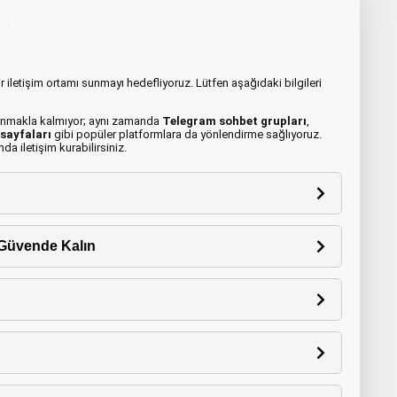
r iletişim ortamı sunmayı hedefliyoruz. Lütfen aşağıdaki bilgileri
sunmakla kalmıyor; aynı zamanda
Telegram sohbet grupları
,
sayfaları
gibi popüler platformlara da yönlendirme sağlıyoruz.
a iletişim kurabilirsiniz.
e Güvende Kalın