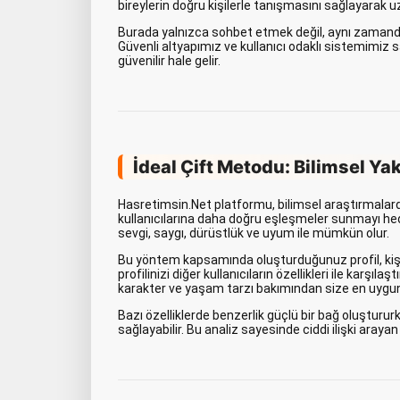
bireylerin doğru kişilerle tanışmasını sağlayarak uz
Burada yalnızca sohbet etmek değil, aynı zaman
Güvenli altyapımız ve kullanıcı odaklı sistemimiz 
güvenilir hale gelir.
İdeal Çift Metodu: Bilimsel Ya
Hasretimsin.Net platformu, bilimsel araştırmalarda
kullanıcılarına daha doğru eşleşmeler sunmayı hedef
sevgi, saygı, dürüstlük ve uyum ile mümkün olur.
Bu yöntem kapsamında oluşturduğunuz profil, kişilik
profilinizi diğer kullanıcıların özellikleri ile karşıla
karakter ve yaşam tarzı bakımından size en uygun 
Bazı özelliklerde benzerlik güçlü bir bağ oluştururken
sağlayabilir. Bu analiz sayesinde ciddi ilişki arayan