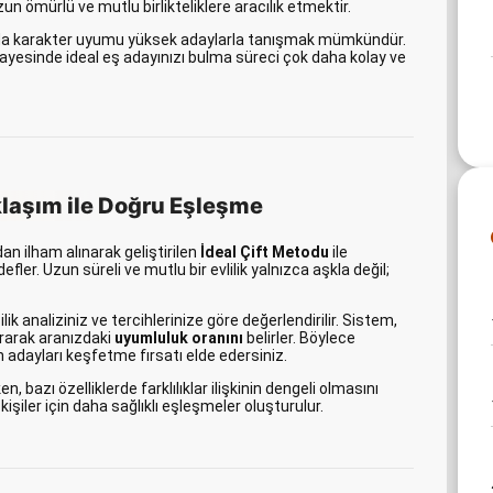
un ömürlü ve mutlu birlikteliklere aracılık etmektir.
da karakter uyumu yüksek adaylarla tanışmak mümkündür.
sayesinde ideal eş adayınızı bulma süreci çok daha kolay ve
klaşım ile Doğru Eşleşme
n ilham alınarak geliştirilen
İdeal Çift Metodu
ile
ler. Uzun süreli ve mutlu bir evlilik yalnızca aşkla değil;
 analiziniz ve tercihlerinize göre değerlendirilir. Sistem,
ştırarak aranızdaki
uyumluluk oranını
belirler. Böylece
adayları keşfetme fırsatı elde edersiniz.
, bazı özelliklerde farklılıklar ilişkinin dengeli olmasını
 kişiler için daha sağlıklı eşleşmeler oluşturulur.