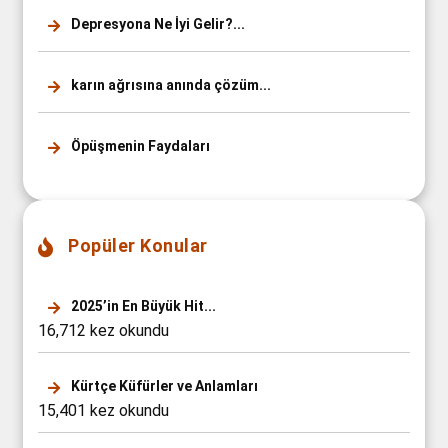
Depresyona Ne İyi Gelir?...
karın ağrısına anında çözüm...
Öpüşmenin Faydaları
Popüler Konular
2025’in En Büyük Hit...
16,712 kez okundu
Kürtçe Küfürler ve Anlamları
15,401 kez okundu