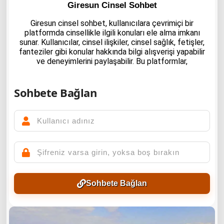
Giresun Cinsel Sohbet
Giresun cinsel sohbet, kullanıcılara çevrimiçi bir
platformda cinsellikle ilgili konuları ele alma imkanı
sunar. Kullanıcılar, cinsel ilişkiler, cinsel sağlık, fetişler,
fanteziler gibi konular hakkında bilgi alışverişi yapabilir
ve deneyimlerini paylaşabilir. Bu platformlar,
Sohbete Bağlan
Sohbete Bağlan