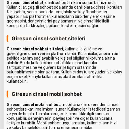
Giresun cinsel chat
, canlı sohbet imkanı sunan bir hizmettir.
Kullanıcılar, çeşitli sohbet odalarında canlı olarak cinsel konuları
tartışabilir, yeni insanlarla tanışabilir ve keyifli sohbetler
yapabilir. Bu platformlar, kullanıcıların birbirleriyle etkileşime
geçmesini, deneyimlerini paylaşmasını ve cinsellikle ilgili
konularda farklı bakış açılarını keşfetmesini sağlar.
Giresun cinsel sohbet siteleri
Giresun cinsel sohbet siteleri
, kullanıcı gizliliğine ve
güvenliğine önem veren platformlardır. Kullanıcılar, anonim bir
şekilde katılım sağlayabilir ve kişisel bilgilerini koruma altına
alabilir. Bu da kullanıcıların rahatlıkla cinsel konuları
tartışabilmesine ve güvenli bir iletişim ortamında
bulunabilmesine olanak tanır. Kullanıcı dostu arayüzleri ve kolay
erişim özellikleriyle kullanıcılar, platformları rahatlıkla
kullanabilir.
Giresun cinsel mobil sohbet
Giresun cinsel mobil sohbet
, mobil cihazlar üzerinden cinsel
sohbetlere katılma imkanı sunar. Kullanıcılar, istedikleri zaman
ve yerde bu platformlara erişerek cinsellikle ilgili konuları
konuşabilir, deneyimlerini paylaşabilir ve diğer kullanıcılarla
iletişim kurabilir. Mobil sohbet uygulamaları, kullanıcıların hızlı
ve kolay bir şekilde platforma erişmesini sağlar.