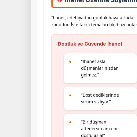
İhanet, edebiyattan günlük hayata kadar 
konudur. İşte farklı temalardaki bazı anlam
Dostluk ve Güvende İhanet
“İhanet asla
düşmanlarınızdan
gelmez.”
“Dost dediklerinde
sırtım sızlıyor.”
“Bir düşmanı
affedersin ama bir
dostu asla!”