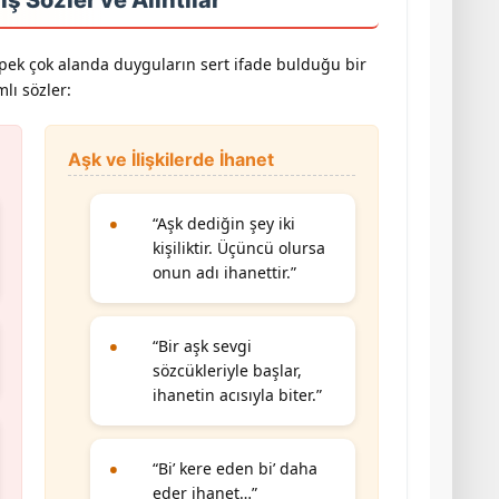
pek çok alanda duyguların sert ifade bulduğu bir
lı sözler:
Aşk ve İlişkilerde İhanet
“Aşk dediğin şey iki
kişiliktir. Üçüncü olursa
onun adı ihanettir.”
“Bir aşk sevgi
sözcükleriyle başlar,
ihanetin acısıyla biter.”
“Bi’ kere eden bi’ daha
eder ihanet…”