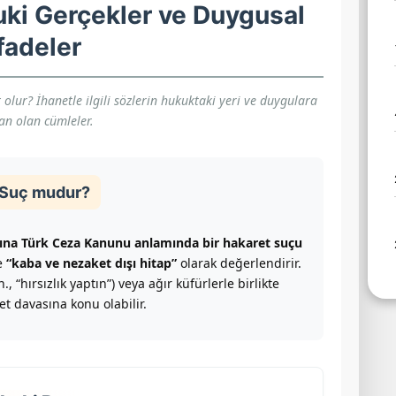
uki Gerçekler ve Duygusal
fadeler
lur? İhanetle ilgili sözlerin hukuktaki yeri ve duygulara
an olan cümleler.
” Suç mudur?
şına Türk Ceza Kanunu anlamında bir hakaret suçu
le
“kaba ve nezaket dışı hitap”
olarak değerlendirir.
, “hırsızlık yaptın”) veya ağır küfürlerle birlikte
t davasına konu olabilir.