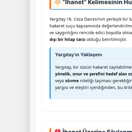
“İhanet” Kelimesinin H
Yargıtay 18. Ceza Dairesi’nin yerleşik bir 
hakaret suçu kapsamında değerlendirilmez
ve saygınlığını rencide edici boyutta olm
dışı bir hitap tarzı
olduğu belirtilmiştir.
Yargıtay’ın Yaklaşımı
Yargıtay, bir sözün hakaret sayılabilmes
yönelik, onur ve şerefini hedef alan so
veya
sövme
niteliği taşıması gerektiği
yargısı ve eleştiri içerdiğinden, bu kri
İhanet Üzerine Söylenmiş