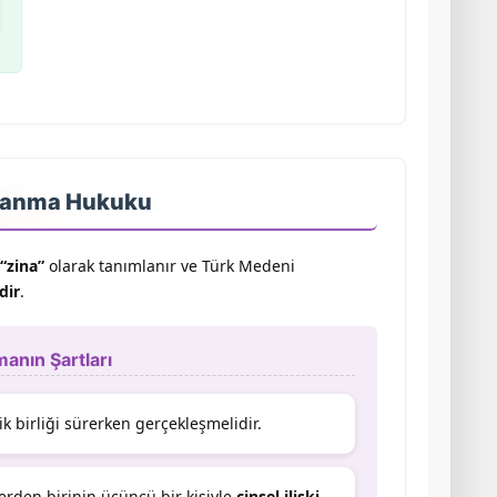
Boşanma Hukuku
“zina”
olarak tanımlanır ve Türk Medeni
dir
.
anın Şartları
ilik birliği sürerken gerçekleşmelidir.
lerden birinin üçüncü bir kişiyle
cinsel ilişki