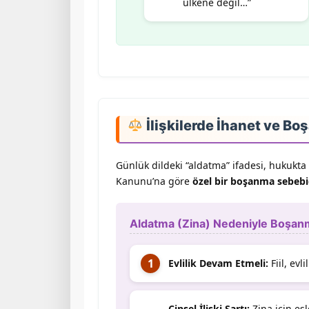
ülkene değil…”
İlişkilerde İhanet ve 
Günlük dildeki “aldatma” ifadesi, hukukta
Kanunu’na göre
özel bir boşanma sebebi
Aldatma (Zina) Nedeniyle Boşanm
Evlilik Devam Etmeli:
Fiil, evl
Cinsel İlişki Şartı:
Zina için eş