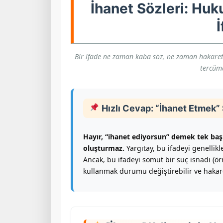
İhanet Sözleri: Huk
İ
Bir ifade ne zaman kaba söz, ne zaman hakaret o
tercüm
Hızlı Cevap: “İhanet Etmek
Hayır, “ihanet ediyorsun” demek tek ba
oluşturmaz.
Yargıtay, bu ifadeyi genellik
Ancak, bu ifadeyi somut bir suç isnadı (örn.
kullanmak durumu değiştirebilir ve hakare