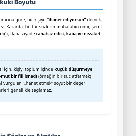
ukuki Boyutu
kararına göre, bir kişiye
“ihanet ediyorsun”
demek,
. Kararda, bu tür sözlerin muhatabın onur, şeref
adığı, daha ziyade
rahatsız edici, kaba ve nezaket
i için, kişiyi toplum içinde
küçük düşürmeye
mut bir fiil isnadı
(örneğin bir suç atfetmek)
ni vurgular. “İhanet etmek” soyut bir değer
terleri genellikle sağlamaz.
 Sözler ve Alıntılar