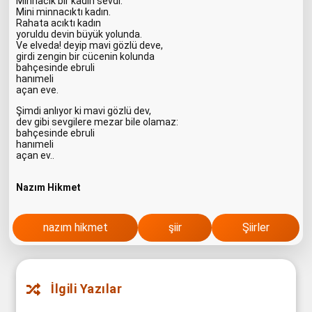
Minnacık bir kadın sevdi.
Mini minnacıktı kadın.
Rahata acıktı kadın
yoruldu devin büyük yolunda.
Ve elveda! deyip mavi gözlü deve,
girdi zengin bir cücenin kolunda
bahçesinde ebruli
hanımeli
açan eve.
Şimdi anlıyor ki mavi gözlü dev,
dev gibi sevgilere mezar bile olamaz:
bahçesinde ebruli
hanımeli
açan ev..
Nazım Hikmet
nazım hikmet
şiir
Şiirler
İlgili Yazılar