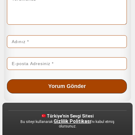
Türkiye'nin Sevgi Sitesi
Gizlilik Politikası
Bu siteyi kullanarak
’nı kabul etmiş
olursunuz.