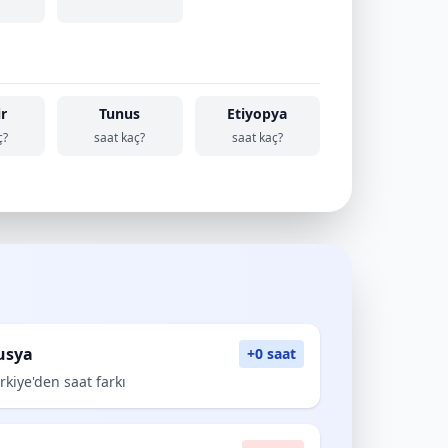
ir
Tunus
Etiyopya
ç?
saat kaç?
saat kaç?
usya
+0 saat
rkiye'den saat farkı