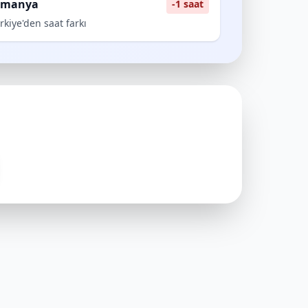
lmanya
-1 saat
rkiye'den saat farkı