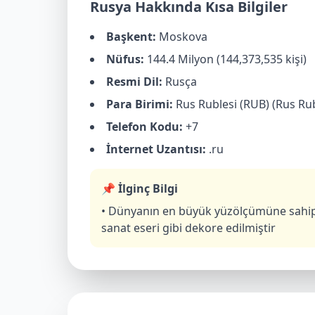
Rusya Hakkında Kısa Bilgiler
Başkent:
Moskova
Nüfus:
144.4 Milyon (144,373,535 kişi)
Resmi Dil:
Rusça
Para Birimi:
Rus Rublesi (RUB) (Rus Rub
Telefon Kodu:
+7
İnternet Uzantısı:
.ru
📌 İlginç Bilgi
• Dünyanın en büyük yüzölçümüne sahip ül
sanat eseri gibi dekore edilmiştir