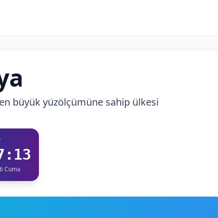
ya
en büyük yüzölçümüne sahip ülkesi
T
7:14
26 Cuma