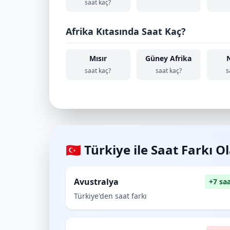
saat kaç?
Afrika Kıtasında Saat Kaç?
Mısır
Güney Afrika
saat kaç?
saat kaç?
s
🇹🇷 Türkiye ile Saat Farkı O
Avustralya
+7 sa
Türkiye'den saat farkı