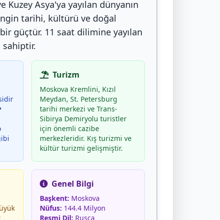
e Kuzey Asya'ya yayılan dünyanın
ngin tarihi, kültürü ve doğal
bir güçtür. 11 saat dilimine yayılan
sahiptir.
Turizm
Moskova Kremlini, Kızıl
idir
Meydan, St. Petersburg
•
tarihi merkezi ve Trans-
Sibirya Demiryolu turistler
o
için önemli cazibe
ibi
merkezleridir. Kış turizmi ve
kültür turizmi gelişmiştir.
Genel Bilgi
Başkent:
Moskova
üyük
Nüfus:
144.4 Milyon
k
Resmi Dil:
Rusça