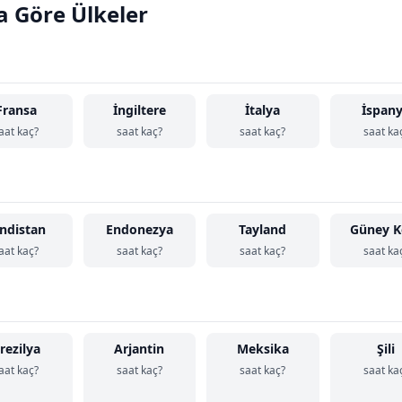
a Göre Ülkeler
Fransa
İngiltere
İtalya
İspan
aat kaç?
saat kaç?
saat kaç?
saat ka
ndistan
Endonezya
Tayland
Güney K
aat kaç?
saat kaç?
saat kaç?
saat ka
rezilya
Arjantin
Meksika
Şili
aat kaç?
saat kaç?
saat kaç?
saat ka