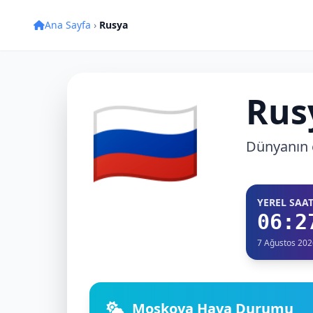
Ana Sayfa
›
Rusya
🇷🇺
Rus
Dünyanın 
YEREL SAA
06:2
7 Ağustos 20
Moskova Hava Durumu