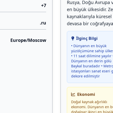
Rusya, Doğu Avrupa v
+7
en büyük ülkesidir. Ze
kaynaklarıyla küresel 
.ru
devasa bir coğrafyaya 
İlginç Bilgi
Europe/Moscow
• Dünyanın en büyük
yüzölçümüne sahip ülkes
• 11 saat dilimine yayılır 
Dünyanın en derin gölü
Baykal buradadır • Metr
istasyonları sanat eseri g
dekore edilmiştir
Ekonomi
Doğal kaynak ağırlıklı
ekonomi. Dünyanın en b
doğalgaz ikinci en büyü