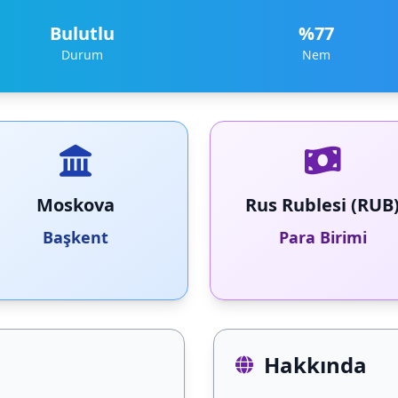
Bulutlu
%77
Durum
Nem
Moskova
Rus Rublesi (RUB
Başkent
Para Birimi
Hakkında