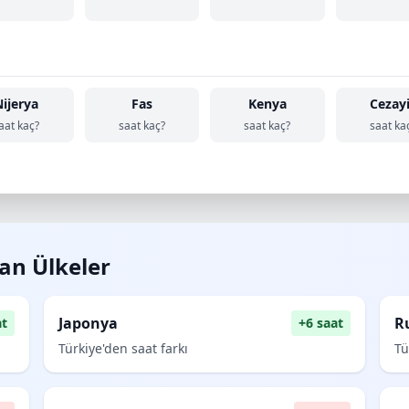
Nijerya
Fas
Kenya
Cezay
aat kaç?
saat kaç?
saat kaç?
saat ka
lan Ülkeler
Japonya
R
at
+6 saat
Türkiye'den saat farkı
Tü