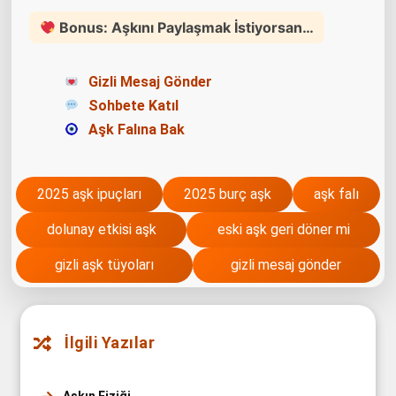
Bonus: Aşkını Paylaşmak İstiyorsan…
Gizli Mesaj Gönder
Sohbete Katıl
Aşk Falına Bak
2025 aşk ipuçları
2025 burç aşk
aşk falı
dolunay etkisi aşk
eski aşk geri döner mi
gizli aşk tüyoları
gizli mesaj gönder
İlgili Yazılar
Aşkın Fiziği