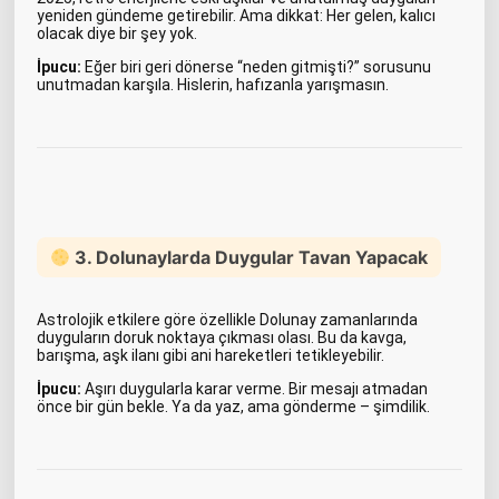
yeniden gündeme getirebilir. Ama dikkat: Her gelen, kalıcı
olacak diye bir şey yok.
İpucu:
Eğer biri geri dönerse “neden gitmişti?” sorusunu
unutmadan karşıla. Hislerin, hafızanla yarışmasın.
3. Dolunaylarda Duygular Tavan Yapacak
Astrolojik etkilere göre özellikle Dolunay zamanlarında
duyguların doruk noktaya çıkması olası. Bu da kavga,
barışma, aşk ilanı gibi ani hareketleri tetikleyebilir.
İpucu:
Aşırı duygularla karar verme. Bir mesajı atmadan
önce bir gün bekle. Ya da yaz, ama gönderme – şimdilik.