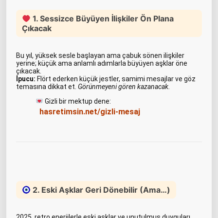
1. Sessizce Büyüyen İlişkiler Ön Plana
Çıkacak
Bu yıl, yüksek sesle başlayan ama çabuk sönen ilişkiler
yerine; küçük ama anlamlı adımlarla büyüyen aşklar öne
çıkacak.
İpucu:
Flört ederken küçük jestler, samimi mesajlar ve göz
temasına dikkat et.
Görünmeyeni gören kazanacak.
Gizli bir mektup dene:
hasretimsin.net/gizli-mesaj
2. Eski Aşklar Geri Dönebilir (Ama…)
2025, retro enerjilerle eski aşklar ve unutulmuş duyguları