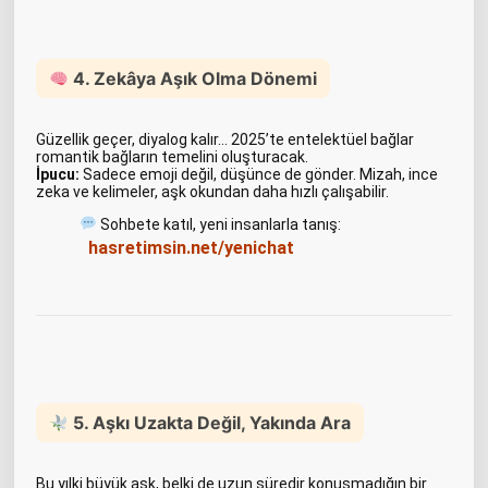
4. Zekâya Aşık Olma Dönemi
Güzellik geçer, diyalog kalır… 2025’te entelektüel bağlar
romantik bağların temelini oluşturacak.
İpucu:
Sadece emoji değil, düşünce de gönder. Mizah, ince
zeka ve kelimeler, aşk okundan daha hızlı çalışabilir.
Sohbete katıl, yeni insanlarla tanış:
hasretimsin.net/yenichat
5. Aşkı Uzakta Değil, Yakında Ara
Bu yılki büyük aşk, belki de uzun süredir konuşmadığın bir