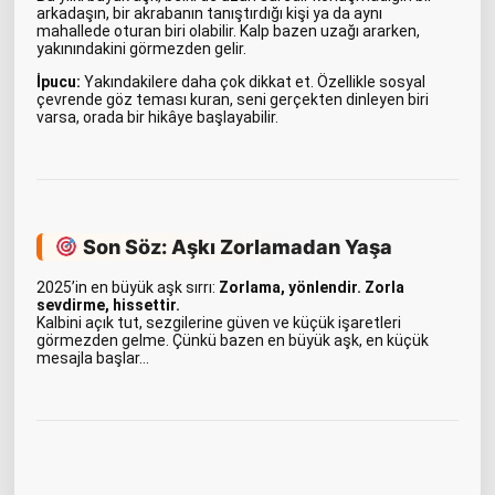
arkadaşın, bir akrabanın tanıştırdığı kişi ya da aynı
mahallede oturan biri olabilir. Kalp bazen uzağı ararken,
yakınındakini görmezden gelir.
İpucu:
Yakındakilere daha çok dikkat et. Özellikle sosyal
çevrende göz teması kuran, seni gerçekten dinleyen biri
varsa, orada bir hikâye başlayabilir.
Son Söz: Aşkı Zorlamadan Yaşa
2025’in en büyük aşk sırrı:
Zorlama, yönlendir. Zorla
sevdirme, hissettir.
Kalbini açık tut, sezgilerine güven ve küçük işaretleri
görmezden gelme. Çünkü bazen en büyük aşk, en küçük
mesajla başlar…