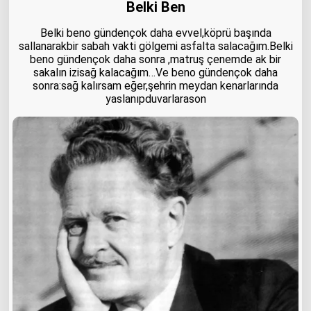
Belki Ben
Belki beno gündençok daha evvel,köprü başında
sallanarakbir sabah vakti gölgemi asfalta salacağım.Belki
beno gündençok daha sonra ,matruş çenemde ak bir
sakalın izisağ kalacağım…Ve beno gündençok daha
sonra:sağ kalırsam eğer,şehrin meydan kenarlarında
yaslanıpduvarlarason