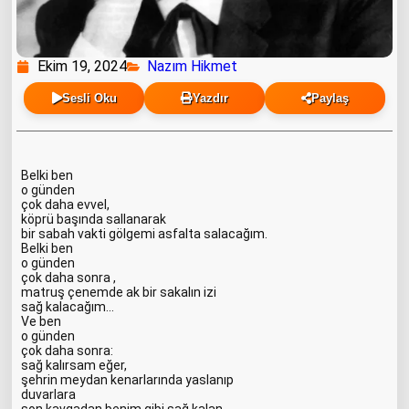
Ekim 19, 2024
Nazım Hikmet
Sesli Oku
Yazdır
Paylaş
Belki ben
o günden
çok daha evvel,
köprü başında sallanarak
bir sabah vakti gölgemi asfalta salacağım.
Belki ben
o günden
çok daha sonra ,
matruş çenemde ak bir sakalın izi
sağ kalacağım…
Ve ben
o günden
çok daha sonra:
sağ kalırsam eğer,
şehrin meydan kenarlarında yaslanıp
duvarlara