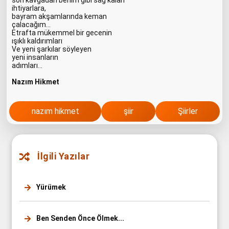
son kavgadan benim gibi sağ kalan
ihtiyarlara,
bayram akşamlarında keman
çalacağım…
Etrafta mükemmel bir gecenin
ışıklı kaldırımları
Ve yeni şarkılar söyleyen
yeni insanların
adımları…
Nazım Hikmet
nazım hikmet
şiir
Şiirler
İlgili Yazılar
Yürümek
Ben Senden Önce Ölmek...