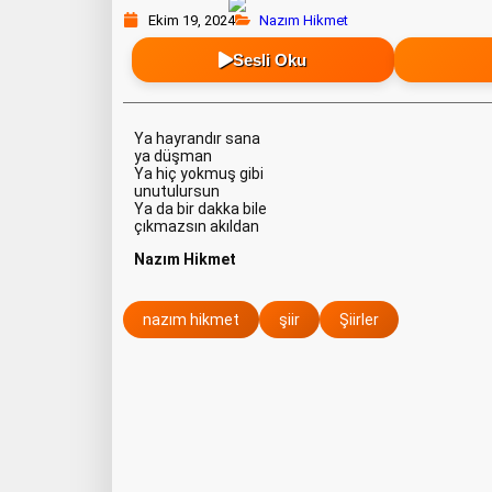
Ekim 19, 2024
Nazım Hikmet
Sesli Oku
Ya hayrandır sana
ya düşman
Ya hiç yokmuş gibi
unutulursun
Ya da bir dakka bile
çıkmazsın akıldan
Nazım Hikmet
nazım hikmet
şiir
Şiirler