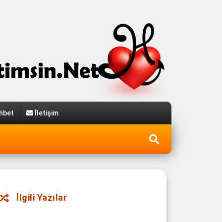
hbet
İletişim
İlgili Yazılar