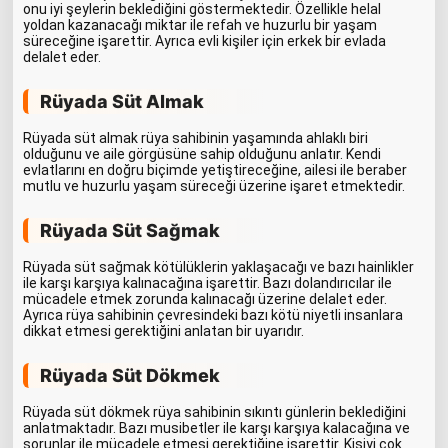
onu iyi şeylerin beklediğini göstermektedir. Özellikle helal
yoldan kazanacağı miktar ile refah ve huzurlu bir yaşam
süreceğine işarettir. Ayrıca evli kişiler için erkek bir evlada
delalet eder.
Rüyada Süt Almak
Rüyada süt almak rüya sahibinin yaşamında ahlaklı biri
olduğunu ve aile görgüsüne sahip olduğunu anlatır. Kendi
evlatlarını en doğru biçimde yetiştireceğine, ailesi ile beraber
mutlu ve huzurlu yaşam süreceği üzerine işaret etmektedir.
Rüyada Süt Sağmak
Rüyada süt sağmak kötülüklerin yaklaşacağı ve bazı hainlikler
ile karşı karşıya kalınacağına işarettir. Bazı dolandırıcılar ile
mücadele etmek zorunda kalınacağı üzerine delalet eder.
Ayrıca rüya sahibinin çevresindeki bazı kötü niyetli insanlara
dikkat etmesi gerektiğini anlatan bir uyarıdır.
Rüyada Süt Dökmek
Rüyada süt dökmek rüya sahibinin sıkıntı günlerin beklediğini
anlatmaktadır. Bazı musibetler ile karşı karşıya kalacağına ve
sorunlar ile mücadele etmesi gerektiğine işarettir. Kişiyi çok