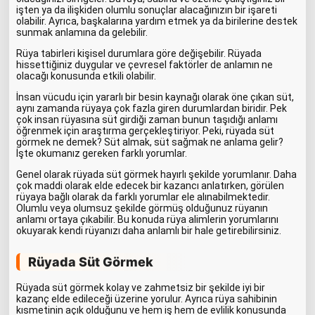
işten ya da ilişkiden olumlu sonuçlar alacağınızın bir işareti
olabilir. Ayrıca, başkalarına yardım etmek ya da birilerine destek
sunmak anlamına da gelebilir.
Rüya tabirleri kişisel durumlara göre değişebilir. Rüyada
hissettiğiniz duygular ve çevresel faktörler de anlamın ne
olacağı konusunda etkili olabilir.
İnsan vücudu için yararlı bir besin kaynağı olarak öne çıkan süt,
aynı zamanda rüyaya çok fazla giren durumlardan biridir. Pek
çok insan rüyasına süt girdiği zaman bunun taşıdığı anlamı
öğrenmek için araştırma gerçekleştiriyor. Peki, rüyada süt
görmek ne demek? Süt almak, süt sağmak ne anlama gelir?
İşte okumanız gereken farklı yorumlar.
Genel olarak rüyada süt görmek hayırlı şekilde yorumlanır. Daha
çok maddi olarak elde edecek bir kazancı anlatırken, görülen
rüyaya bağlı olarak da farklı yorumlar ele alınabilmektedir.
Olumlu veya olumsuz şekilde görmüş olduğunuz rüyanın
anlamı ortaya çıkabilir. Bu konuda rüya alimlerin yorumlarını
okuyarak kendi rüyanızı daha anlamlı bir hale getirebilirsiniz.
Rüyada Süt Görmek
Rüyada süt görmek kolay ve zahmetsiz bir şekilde iyi bir
kazanç elde edileceği üzerine yorulur. Ayrıca rüya sahibinin
kısmetinin açık olduğunu ve hem iş hem de evlilik konusunda