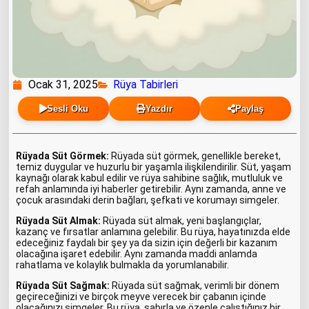
Ocak 31, 2025
Rüya Tabirleri
Sesli Oku
Yazdır
Paylaş
Rüyada Süt Görmek:
Rüyada süt görmek, genellikle bereket,
temiz duygular ve huzurlu bir yaşamla ilişkilendirilir. Süt, yaşam
kaynağı olarak kabul edilir ve rüya sahibine sağlık, mutluluk ve
refah anlamında iyi haberler getirebilir. Aynı zamanda, anne ve
çocuk arasındaki derin bağları, şefkati ve korumayı simgeler.
Rüyada Süt Almak:
Rüyada süt almak, yeni başlangıçlar,
kazanç ve fırsatlar anlamına gelebilir. Bu rüya, hayatınızda elde
edeceğiniz faydalı bir şey ya da sizin için değerli bir kazanım
olacağına işaret edebilir. Aynı zamanda maddi anlamda
rahatlama ve kolaylık bulmakla da yorumlanabilir.
Rüyada Süt Sağmak:
Rüyada süt sağmak, verimli bir dönem
geçireceğinizi ve birçok meyve verecek bir çabanın içinde
olacağınızı simgeler. Bu rüya, sabırla ve özenle çalıştığınız bir