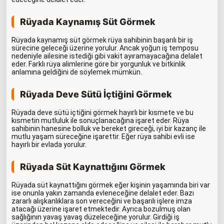
Rüyada Kaynamış Süt Görmek
Rüyada kaynamış süt görmek rüya sahibinin başarılı bir iş
sürecine geleceği üzerine yorulur. Ancak yoğun iş temposu
nedeniyle ailesine istediği gibi vakit ayıramayacağına delalet
eder. Farklı rüya alimlerine göre bir yorgunluk ve bitkinlik
anlamına geldiğini de söylemek mümkün.
Rüyada Deve Sütü İçtiğini Görmek
Rüyada deve sütü içtiğini görmek hayırlı bir kısmete ve bu
kısmetin mutluluk ile sonuçlanacağına işaret eder. Rüya
sahibinin hanesine bolluk ve bereket gireceği, iyi bir kazanç ile
mutlu yaşam süreceğine işarettir. Eğer rüya sahibi evli ise
hayırlı bir evlada yorulur.
Rüyada Süt Kaynattığını Görmek
Rüyada süt kaynattığını görmek eğer kişinin yaşamında biri var
ise onunla yakın zamanda evleneceğine delalet eder. Bazı
zararlı alışkanlıklara son vereceğini ve başarılı işlere imza
atacağı üzerine işaret etmektedir. Ayrıca bozulmuş olan
sağlığının yavaş yavaş düzeleceğine yorulur. Girdiği iş