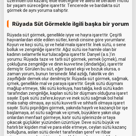
üzerinden bol kazanç elde edeceğine ve ailesi ile beraber mutlu
bir yaşam süreceğine işarettir. Tencerede ve bardakta süt
görmek de aynı yoruma sahiptir.
Rüyada Süt Görmekle ilgili başka bir yorum
Rüyada süt görmek, genellikle iyiye ve hayra işarettir. Çeşitli
hayvanlardan elde edilen sütler, kendi cinsine göre yorumlanır.
Koyun ve keçi sütü, iyi ve helal mala işarettir. İnek sütü, o sene
bolluk ve zenginliğe işarettir. Ağız sütü ise hamile olan bir
kadının selametle kurtulacağına işarettir. Danyel (a.s.)’ın
yorumu: Rüyada taze ve tatlı süt görmek, yemek (içmek), mal
çokluğuna zenginliğe ve dinin kuvvetine (dindarlığa), işarettir
demiştir. Görülen bu süt, eğer bayat ekşi ve bozuk olursa, o
zaman yorum, bunun tersinedir. Mal azlığı, fakirlik ve din
zayıflığıdır demek olur denilmiştir. Rüyada süt görmek, sağmak,
içmek, genellikle mal ve paraya işarettir. Geyik sütü düşmanı
mağlup etmeye, tilki sütü korkuya, hastalığa, kedi sütü kadın
tarafından zenginliğe, kaplan sütü bir düşmanı olduğuna işaret
sayılır. Eşek sütü zafere,koyun ve inek sütü sağmak bol helal
mala sahip olmaya, ayı sütü kuvvetli ve sıhhatli olmaya işaret
sayılır. Sütü pişirdiğini görmek, yakında hayırlı ve kazançlı bir işe
başlamaya, at sütü sağmak ve içmek, büyüklere yakın olup
onlardan menfaat görmeye, katır sütü işlerinizde ortaya
çıkacak güçlükler yüzünden üzüntüye. Deve sütü büyük ve
hatırlı bir kişiden mal ve para elde etmeye, ceylan sütü kazanç
bolluğuna, aslan sütü devlet tarafından şeref ve itibar