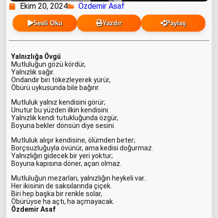
Ekim 20, 2024
Özdemir Asaf
Sesli Oku
Yazdır
Paylaş
Yalnızlığa Övgü
Mutluluğun gözü kördür,
Yalnızlık sağır.
Ondandır biri tökezleyerek yürür,
Öbürü uykusunda bile bağırır.
Mutluluk yalnız kendisini görür;
Unutur bu yüzden ilkin kendisini.
Yalnızlık kendi tutukluğunda özgür,
Boyuna bekler dönsün diye sesini.
Mutluluk alışır kendisine, ölümden beter;
Borçsuzluğuyla övünür, ama kedisi doğurmaz.
Yalnızlığın gidecek bir yeri yoktur;
Boyuna kapısına döner, açan olmaz.
Mutluluğun mezarları, yalnızlığın heykeli var..
Her ikisinin de saksılarında çiçek.
Biri hep başka bir renkle solar,
Öbürüyse ha açtı, ha açmayacak.
Özdemir Asaf