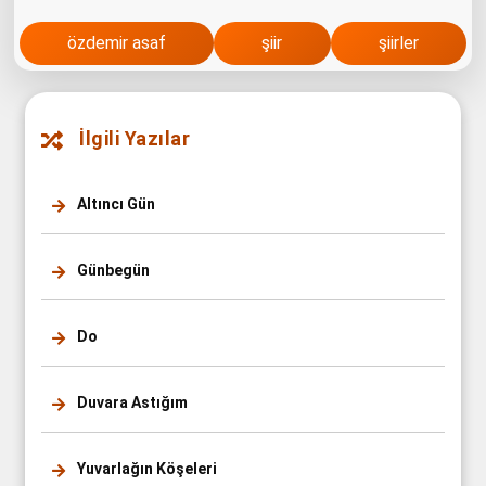
özdemir asaf
şiir
şiirler
İlgili Yazılar
Altıncı Gün
Günbegün
Do
Duvara Astığım
Yuvarlağın Köşeleri