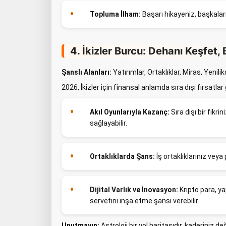
Topluma İlham:
Başarı hikayeniz, başkalar
4. İkizler Burcu: Dehanı Keşfet,
Şanslı Alanları:
Yatırımlar, Ortaklıklar, Miras, Yenilikç
2026, İkizler için finansal anlamda sıra dışı fırsatla
Akıl Oyunlarıyla Kazanç:
Sıra dışı bir fikri
sağlayabilir.
Ortaklıklarda Şans:
İş ortaklıklarınız vey
Dijital Varlık ve İnovasyon:
Kripto para, ya
servetini inşa etme şansı verebilir.
Unutmayın:
Astroloji bir yol haritasıdır, kaderiniz 