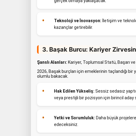
gerçek olmaya yaklaşacak.
Teknoloji ve İnovasyon:
İletişim ve teknol
kazançlar getirebilir.
3. Başak Burcu: Kariyer Zirvesi
Şanslı Alanları:
Kariyer, Toplumsal Statü, Başarı ve
2026, Başak burçları için emeklerinin taçlandığı bir yı
olumlu bakacak.
Hak Edilen Yükseliş:
Sessiz sedasız yaptığ
veya prestijli bir pozisyon için birincil aday
Yetki ve Sorumluluk:
Daha büyük projelere
edeceksiniz.