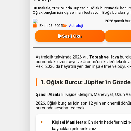
Bu makale, 2026 yılında Jüpiter'in Oğlak burcundaki konumu 
Oğlak burçları için kişisel manifestasyon, Boğa burçları içi
Ekim 23, 2025
Astroloji
Sesli Oku
Astrolojik takvimde 2026 yılı,
Toprak ve Hava
burçlar
burcundaki uzun seyri ve Uranüs’ün İkizler’deki devr
Peki, 2026’da hayatını yeniden inşa etme ve büyük 
1. Oğlak Burcu: Jüpiter’in Gözdes
Şanslı Alanları:
Kişisel Gelişim, Maneviyat, Uzun Vad
2026, Oğlak burçları için son 12 yılın en önemli dön
burcunda seyahat edecek.
Kişisel Manifesto:
En derin hedeflerinizi 
kaynakları çekeceksiniz.