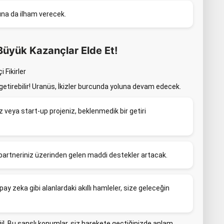
ına da ilham verecek.
 Büyük Kazançlar Elde Et!
i Fikirler
r getirebilir! Uranüs, İkizler burcunda yoluna devam edecek.
niz veya start-up projeniz, beklenmedik bir getiri
a partneriniz üzerinden gelen maddi destekler artacak.
pay zeka gibi alanlardaki akıllı hamleler, size geleceğin
değil. Bu şanslı konumlar, siz harekete geçtiğinizde anlam