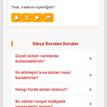
“İnat, iradenin eşekliğidir.”
Sıkça Sorulan Sorular
Güzel sözleri nerelerde
+
kullanabilirim?
En etkileyici kısa sözleri nasıl
+
bulabilirim?
+
Hangi türde sözler mevcut?
Bu sözleri sosyal medyada
+
paylaşabilir miyim?