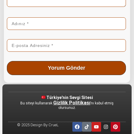
Türkiye'nin Sevgi Sitesi
Gizlilik Politikası
Bu siteyi kullanarak
’nı kabul etmiş
olursunuz.
© 2025 Design By CrueL