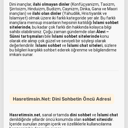
Dini inançlar,
ilahi olmayan dinler
(Konfüçyanizm, Taoizm,
Şintoizm, Hinduizm, Budizm, Caynizm, Dinka, Gana ve Maori
inançları) ve
ilahi olan dinler
(Yahudilik, Hristiyanlık ve
İslamiyet) olmak üzere iki farklı kategoride yer alır. Bu farklı
inançlara mensup insanların hepsinin katıldığı
İslami sohbet
sitelerinde
, bu kadar çok farklı din hakkında kolayca bilgi
sahibi olabilirsiniz. Çoğu zaman gündemde olan
Alevi –
Sünni tartışmaları
bile
İslami sohbet sitelerinde
konu
olarak ele alınıp çok güzel ve seviyeli bir söyleşi olarak
değerlendirilir.
İslami sohbet
ve
İslami chat siteleri
, sizlere
bu bilgileri karşılıklı sohbet ederek öğrenme ve bilgilendirme
imkanı sunar.
Hasretimsin.Net: Dini Sohbetin Öncü Adresi
Hasretimsin.net
, sanal ortamda
dini sohbet
ve
İslami chat
denildiğinde yıllardır öncü konumda olan
sohbet sitesidir
.
İçeride sunulan zengin içerik ve özelliklerle kullanıcılarına