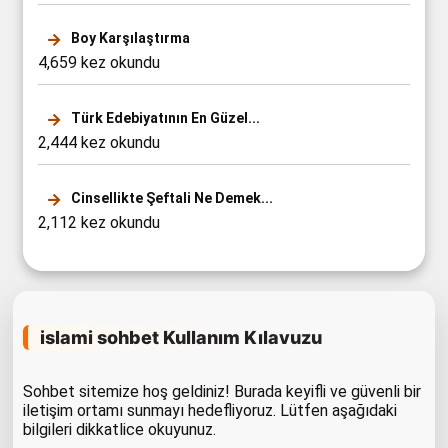
Boy Karşılaştırma
4,659 kez okundu
Türk Edebiyatının En Güzel...
2,444 kez okundu
Cinsellikte Şeftali Ne Demek...
2,112 kez okundu
islami sohbet Kullanım Kılavuzu
Sohbet sitemize hoş geldiniz! Burada keyifli ve güvenli bir
iletişim ortamı sunmayı hedefliyoruz. Lütfen aşağıdaki
bilgileri dikkatlice okuyunuz.