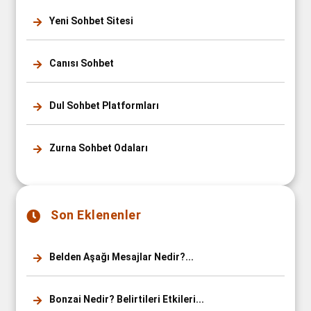
Yeni Sohbet Sitesi
Canısı Sohbet
Dul Sohbet Platformları
Zurna Sohbet Odaları
Son Eklenenler
Belden Aşağı Mesajlar Nedir?...
Bonzai Nedir? Belirtileri Etkileri...