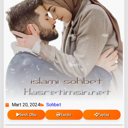
Mart 20, 2024
Sohbet
Sesli Oku
Yazdır
Paylaş