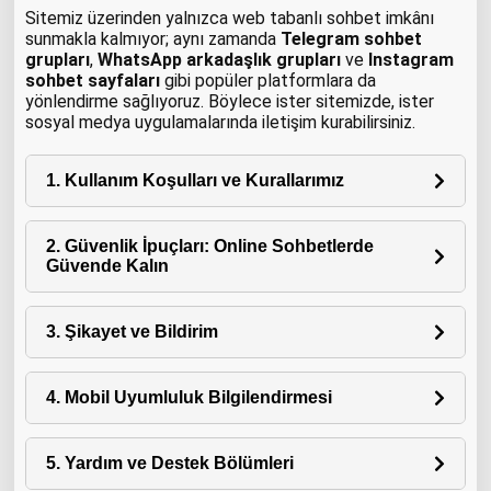
Sitemiz üzerinden yalnızca web tabanlı sohbet imkânı
sunmakla kalmıyor; aynı zamanda
Telegram sohbet
grupları
,
WhatsApp arkadaşlık grupları
ve
Instagram
sohbet sayfaları
gibi popüler platformlara da
yönlendirme sağlıyoruz. Böylece ister sitemizde, ister
sosyal medya uygulamalarında iletişim kurabilirsiniz.
1. Kullanım Koşulları ve Kurallarımız
2. Güvenlik İpuçları: Online Sohbetlerde
Güvende Kalın
3. Şikayet ve Bildirim
4. Mobil Uyumluluk Bilgilendirmesi
5. Yardım ve Destek Bölümleri