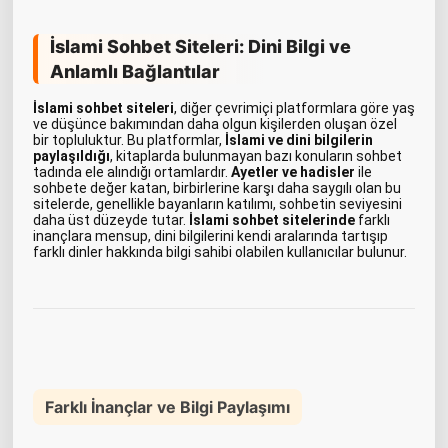
İslami Sohbet Siteleri: Dini Bilgi ve
Anlamlı Bağlantılar
İslami sohbet siteleri
, diğer çevrimiçi platformlara göre yaş
ve düşünce bakımından daha olgun kişilerden oluşan özel
bir topluluktur. Bu platformlar,
İslami ve dini bilgilerin
paylaşıldığı
, kitaplarda bulunmayan bazı konuların sohbet
tadında ele alındığı ortamlardır.
Ayetler ve hadisler
ile
sohbete değer katan, birbirlerine karşı daha saygılı olan bu
sitelerde, genellikle bayanların katılımı, sohbetin seviyesini
daha üst düzeyde tutar.
İslami sohbet sitelerinde
farklı
inançlara mensup, dini bilgilerini kendi aralarında tartışıp
farklı dinler hakkında bilgi sahibi olabilen kullanıcılar bulunur.
Farklı İnançlar ve Bilgi Paylaşımı